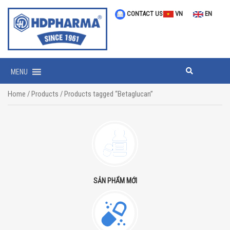
CONTACT US
VN
EN
MENU
Home
/
Products
/ Products tagged “Betaglucan”
SẢN PHẨM MỚI