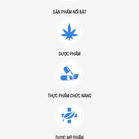
SẢN PHẨM NỔI BẬT
DƯỢC PHẨM
THỰC PHẨM CHỨC NĂNG
DƯỢC MỸ PHẨM