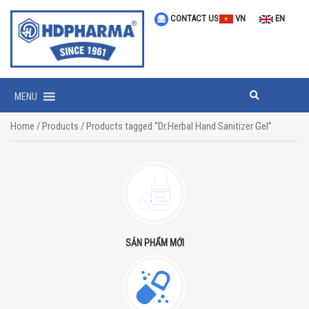
CONTACT US
VN
EN
MENU
Home
/
Products
/ Products tagged “Dr.Herbal Hand Sanitizer Gel”
SẢN PHẨM MỚI