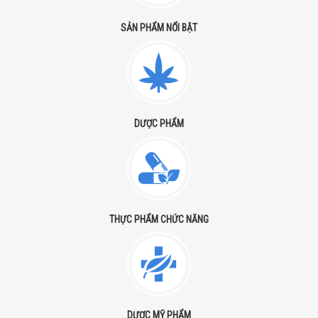
SẢN PHẨM NỔI BẬT
DƯỢC PHẨM
THỰC PHẨM CHỨC NĂNG
DƯỢC MỸ PHẨM